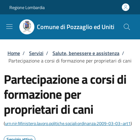
Salta al contenuto principale
Skip to footer content
Regione Lombardia
Comune di Pozzaglio ed Uniti
Briciole di pane
Home
/
Servizi
/
Salute, benessere e assistenza
/
Partecipazione a corsi di formazione per proprietari di cani
Partecipazione a corsi di
formazione per
proprietari di cani
(
urn:nir:Ministero.lavoro.politiche.sociali:ordinanza:2009-03-03~art1
)
Servizio attivo