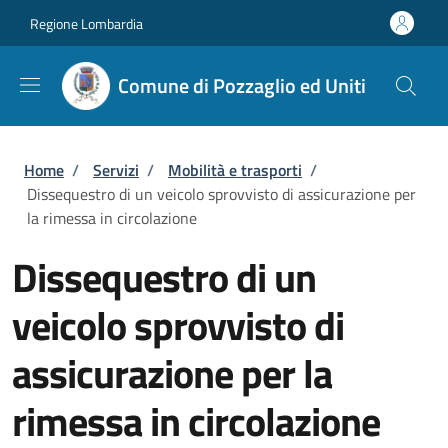
Salta al contenuto principale
Skip to footer content
Regione Lombardia
Comune di Pozzaglio ed Uniti
Briciole di pane
Home
/
Servizi
/
Mobilità e trasporti
/
Dissequestro di un veicolo sprovvisto di assicurazione per
la rimessa in circolazione
Dissequestro di un
veicolo sprovvisto di
assicurazione per la
rimessa in circolazione