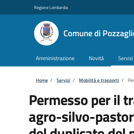
Salta al contenuto principale
Skip to footer content
Regione Lombardia
Comune di Pozzaglio
Amministrazione
Novità
Servizi
Briciole di pane
Home
/
Servizi
/
Mobilità e trasporti
/
Per
Permesso per il tr
agro-silvo-pastora
del duplicato del