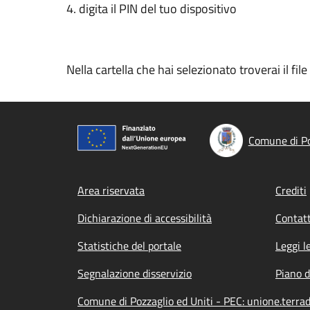
4. digita il PIN del tuo dispositivo
Nella cartella che hai selezionato troverai il fi
Comune di Po
Footer menu
Area riservata
Crediti
Dichiarazione di accessibilità
Contatt
Statistiche del portale
Leggi l
Segnalazione disservizio
Piano d
Comune di Pozzaglio ed Uniti - PEC: unione.terra