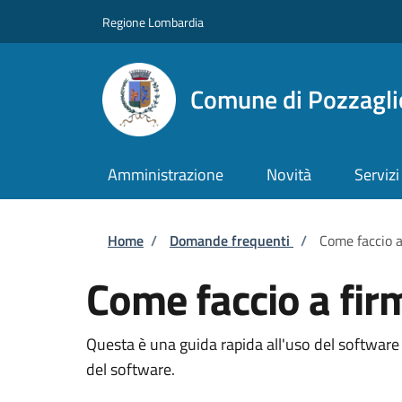
Salta al contenuto principale
Skip to footer content
Regione Lombardia
Comune di Pozzaglio
Amministrazione
Novità
Servizi
Briciole di pane
Home
/
Domande frequenti
/
Come faccio a
Come faccio a fir
Questa è una guida rapida all'uso del software F
del software.