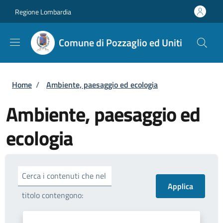
Salta al contenuto principale
Skip to footer content
Regione Lombardia
Comune di Pozzaglio ed Uniti
Briciole di pane
Home
/
Ambiente, paesaggio ed ecologia
Ambiente, paesaggio ed
ecologia
Cerca i contenuti che nel
titolo contengono: