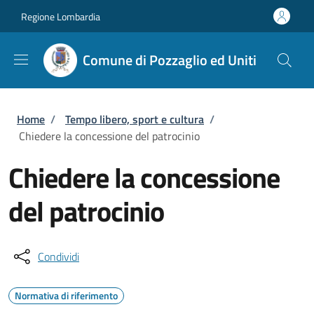
Salta al contenuto principale
Skip to footer content
Regione Lombardia
Comune di Pozzaglio ed Uniti
Briciole di pane
Home
/
Tempo libero, sport e cultura
/
Chiedere la concessione del patrocinio
Chiedere la concessione
del patrocinio
Condividi
Normativa di riferimento