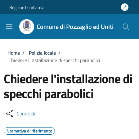
Salta al contenuto principale
Skip to footer content
Regione Lombardia
Comune di Pozzaglio ed Uniti
Briciole di pane
Home
/
Polizia locale
/
Chiedere l'installazione di specchi parabolici
Chiedere l'installazione di
specchi parabolici
Condividi
Normativa di riferimento