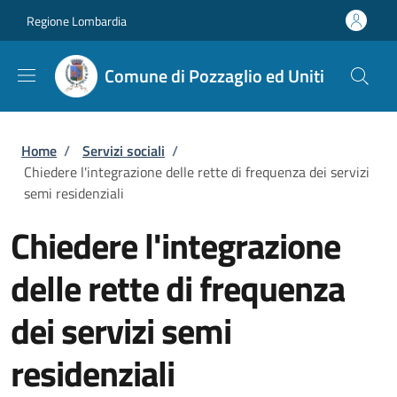
Salta al contenuto principale
Skip to footer content
Regione Lombardia
Comune di Pozzaglio ed Uniti
Briciole di pane
Home
/
Servizi sociali
/
Chiedere l'integrazione delle rette di frequenza dei servizi
semi residenziali
Chiedere l'integrazione
delle rette di frequenza
dei servizi semi
residenziali