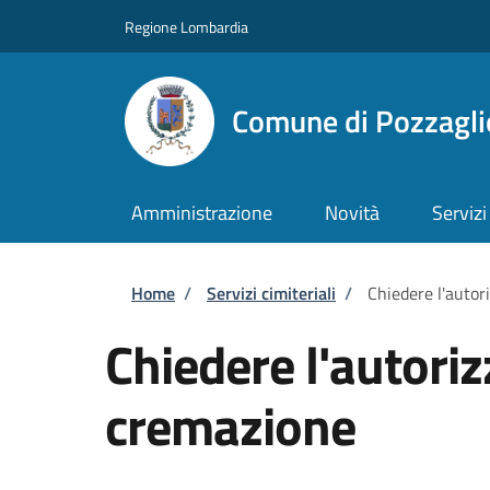
Salta al contenuto principale
Skip to footer content
Regione Lombardia
Comune di Pozzaglio
Amministrazione
Novità
Servizi
Briciole di pane
Home
/
Servizi cimiteriali
/
Chiedere l'autor
Chiedere l'autoriz
cremazione