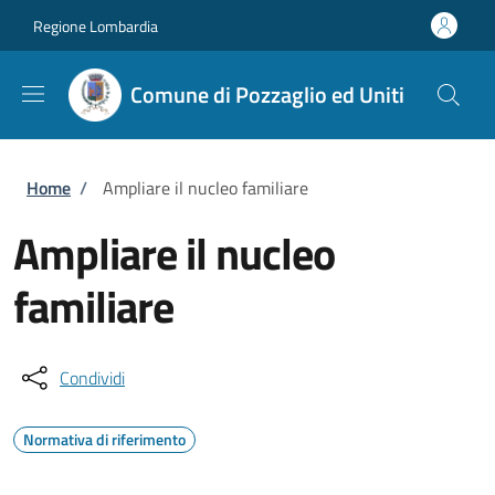
Salta al contenuto principale
Skip to footer content
Regione Lombardia
Comune di Pozzaglio ed Uniti
Briciole di pane
Home
/
Ampliare il nucleo familiare
Ampliare il nucleo
familiare
Condividi
Normativa di riferimento